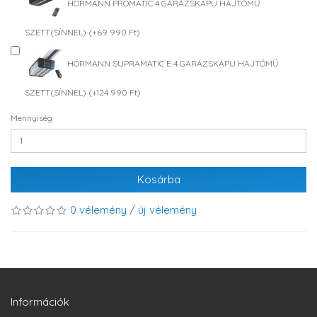
HÖRMANN PROMATIC 4 GARÁZSKAPU HAJTÓMŰ
SZETT(SÍNNEL) (+69 990 Ft)
HÖRMANN SUPRAMATIC E 4 GARÁZSKAPU HAJTÓMŰ
SZETT(SÍNNEL) (+124 990 Ft)
Mennyiség
Kosárba
0 vélemény
/
új vélemény
Információk