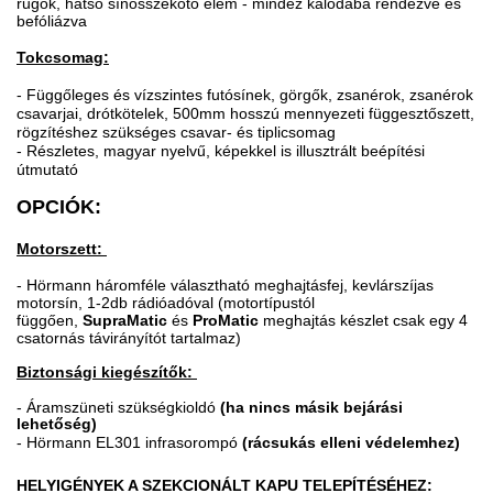
rugók, hátsó sínösszekötő elem - mindez kalodába rendezve és
befóliázva
Tokcsomag:
- Függőleges és vízszintes futósínek, görgők, zsanérok, zsanérok
csavarjai, drótkötelek, 500mm hosszú mennyezeti függesztőszett,
rögzítéshez szükséges csavar- és tiplicsomag
- Részletes, magyar nyelvű, képekkel is illusztrált beépítési
útmutató
OPCIÓK:
Motorszett:
- Hörmann háromféle választható meghajtásfej, kevlárszíjas
motorsín, 1-2db rádióadóval (motortípustól
függően,
SupraMatic
és
ProMatic
meghajtás készlet csak egy 4
csatornás távirányítót tartalmaz)
Biztonsági kiegészítők:
-
Áramszüneti szükségkioldó
(ha nincs másik bejárási
lehetőség)
- Hörmann EL301 infrasorompó
(rácsukás elleni védelemhez)
HELYIGÉNYEK A SZEKCIONÁLT KAPU TELEPÍTÉSÉHEZ: