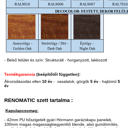
RAL9016
RAL9006
RAL9007
RAL7016
DECOCOLOR- FESTETT, DEKOR FELÜL
Aranytölgy -
Sötéttölgy / Dió -
Éjtölgy -
Golden Oak
Dark Oak
Night Oak
- Belső felület és szín: Strukturált - horganyzott, lakkozott
Termékgarancia
(beépítőtől független):
Átrozsdásodás ellen
10 év
- vasalatok,
görgők
5 év
- hajtómű
5
é
v
RENOMATIC szett tartalma :
Kapulapcsomag:
- 42mm PU hőszigetelt gyári Hörmann garázskapu panelek,
100mm magas magasságkiegyenlítő blende, alsó gumitömítés,