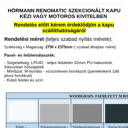
HÖRMANN RENOMATIC SZEKCIONÁLT KAPU
KÉZI VAGY MOTOROS KIVITELBEN
Rendelés előtt kérem érdeklődjön a kapu
szállíthatóságáról
Rendelési méret
(teljes szabad nyílás mérete):
Szélesség x Magasság:
2750 x 2375mm
(~szabad áthajtási méret)
Panel- és felületválaszték:
- Szigeteltség: LPU42 - teljes felületén 42mm PU-habosított,
fokozottan hőszigetelt
- Mintázat: M-bordás - vízszintesen bordázott (panelenként 1db
plusz bordával)
- Külső felület és szín:
WOODGRAIN- FAEREZETT M B
Fehér -
Feháraluminium -
Szürkealuminium -
Antracitszürk