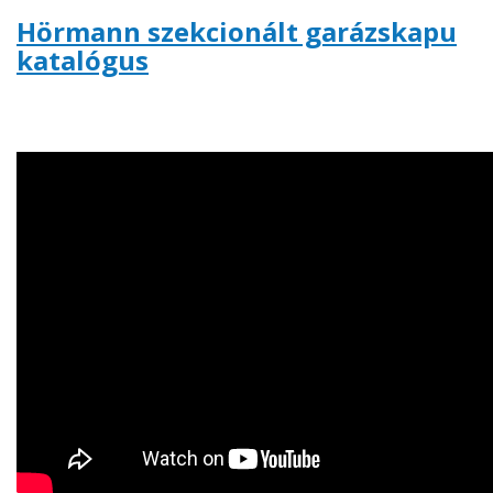
Hörmann szekcionált garázskapu
katalógus