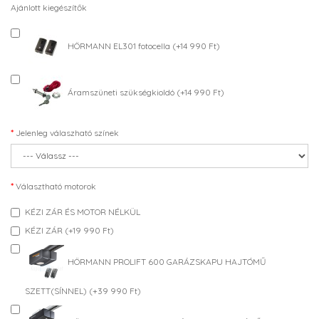
Ajánlott kiegészítők
HÖRMANN EL301 fotocella (+14 990 Ft)
Áramszüneti szükségkioldó (+14 990 Ft)
Jelenleg válaszható színek
Választható motorok
KÉZI ZÁR ÉS MOTOR NÉLKÜL
KÉZI ZÁR (+19 990 Ft)
HÖRMANN PROLIFT 600 GARÁZSKAPU HAJTÓMŰ
SZETT(SÍNNEL) (+39 990 Ft)