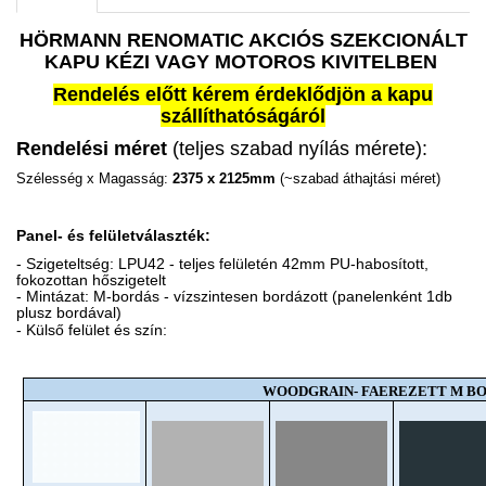
HÖRMANN RENOMATIC AKCIÓS SZEKCIONÁLT
KAPU KÉZI VAGY MOTOROS KIVITELBEN
Rendelés előtt kérem érdeklődjön a kapu
szállíthatóságáról
Rendelési méret
(teljes szabad nyílás mérete):
Szélesség x Magasság:
2375 x 2125mm
(~szabad áthajtási méret)
Panel- és felületválaszték:
- Szigeteltség: LPU42 - teljes felületén 42mm PU-habosított,
fokozottan hőszigetelt
- Mintázat: M-bordás - vízszintesen bordázott (panelenként 1db
plusz bordával)
- Külső felület és szín:
WOODGRAIN- FAEREZETT M B