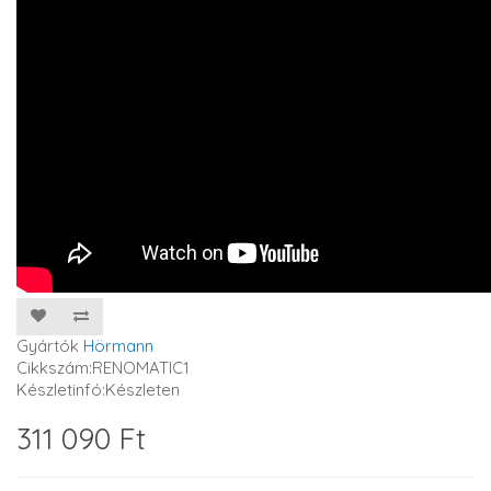
Gyártók
Hörmann
Cikkszám:RENOMATIC1
Készletinfó:Készleten
311 090 Ft