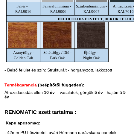
Fehér -
Feháraluminium -
Szürkealuminium -
Antracitszürk
RAL9016
RAL9006
RAL9007
RAL7016
DECOCOLOR- FESTETT, DEKOR FELÜL
Aranytölgy -
Sötéttölgy / Dió -
Éjtölgy -
Golden Oak
Dark Oak
Night Oak
- Belső felület és szín: Strukturált - horganyzott, lakkozott
Termékgarancia
(beépítőtől független):
Átrozsdásodás ellen
10 év
- vasalatok,
görgők
5 év
- hajtómű
5
é
v
RENOMATIC szett tartalma :
Kapulapcsomag:
- 42mm PU hőszigetelt gyári Hörmann garázskapu panelek,