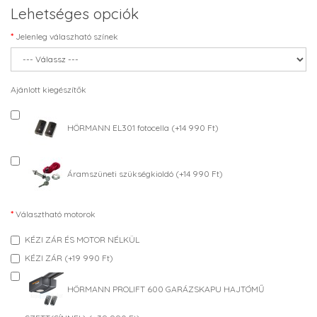
Lehetséges opciók
Jelenleg válaszható színek
Ajánlott kiegészítők
HÖRMANN EL301 fotocella (+14 990 Ft)
Áramszüneti szükségkioldó (+14 990 Ft)
Választható motorok
KÉZI ZÁR ÉS MOTOR NÉLKÜL
KÉZI ZÁR (+19 990 Ft)
HÖRMANN PROLIFT 600 GARÁZSKAPU HAJTÓMŰ