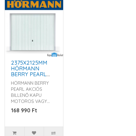
2375X2125MM
HÖRMANN
BERRY PEARL
GARÁZSKAPU -
HÖRMANN BERRY
KÉZI VAGY
PEARL AKCIÓS
MOTOROS
BILLENŐ KAPU
MŰKÖDTETÉSSEL
MOTOROS VAGY
KÉZI
168 990 Ft
KIVITELBEN Rendelés
előtt kérem érdek..