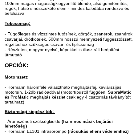
100mm magas magasságkiegyenlítő blende, alsó gumitömítés,
rugók, hátsó sínösszekötő elem - mindez kalodába rendezve és
befóliázva
Tokcsomag:
- Függőleges és vízszintes futósínek, görgők, zsanérok, zsanérok
csavarjai, drótkötelek, 500mm hosszú mennyezeti függesztőszett,
rögzítéshez szükséges csavar- és tiplicsomag
- Részletes, magyar nyelvű, képekkel is illusztrált beépítési
útmutató
OPCIÓK:
Motorszett:
- Hörmann háromféle választható meghajtásfej, kevlárszíjas
motorsín, 1-2db rádióadóval (motortípustól függően,
SupraMatic
és
ProMatic
meghajtás készlet csak egy 4 csatornás távirányítót
tartalmaz)
Biztonsági kiegészítők:
-
Áramszüneti szükségkioldó
(ha nincs másik bejárási
lehetőség)
- Hörmann EL301 infrasorompó
(rácsukás elleni védelemhez)