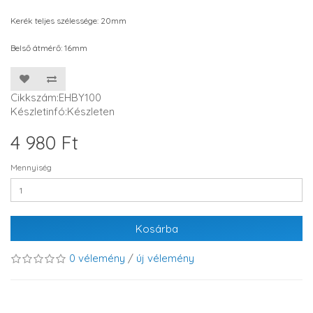
Kerék teljes szélessége: 20mm
Belső átmérő: 16mm
Cikkszám:EHBY100
Készletinfó:Készleten
4 980 Ft
Mennyiség
Kosárba
0 vélemény
/
új vélemény