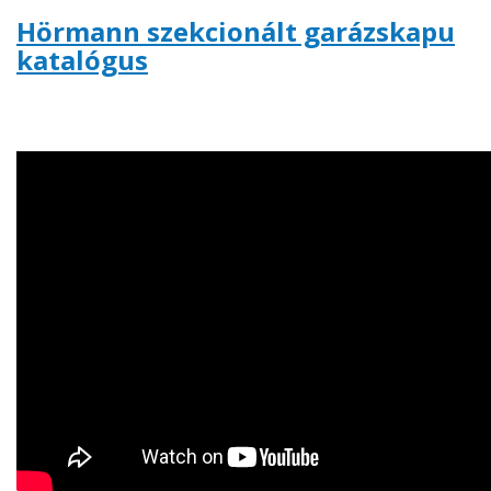
Hörmann szekcionált garázskapu
katalógus