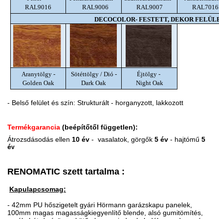
RAL9016
RAL9006
RAL9007
RAL7016
DECOCOLOR- FESTETT, DEKOR FELÜL
Aranytölgy -
Sötéttölgy / Dió -
Éjtölgy -
Golden Oak
Dark Oak
Night Oak
- Belső felület és szín: Strukturált - horganyzott, lakkozott
Termékgarancia
(beépítőtől független):
Átrozsdásodás ellen
10 év
- vasalatok,
görgők
5 év
- hajtómű
5
é
v
RENOMATIC szett tartalma :
Kapulapcsomag:
- 42mm PU hőszigetelt gyári Hörmann garázskapu panelek,
100mm magas magasságkiegyenlítő blende, alsó gumitömítés,