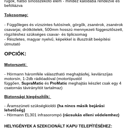
rugók, hátsó sínösszekötő elem - mindez kalodába rendezve és
befóliázva
Tokcsomag:
- Függőleges és vízszintes futósínek, görgők, zsanérok, zsanérok
csavarjai, drótkötelek, 500mm hosszú mennyezeti függesztőszett,
rögzítéshez szükséges csavar- és tiplicsomag
- Részletes, magyar nyelvű, képekkel is illusztrált beépítési
útmutató
OPCIÓK:
Motorszett:
- Hörmann háromféle választható meghajtásfej, kevlárszíjas
motorsín, 1-2db rádióadóval (motortípustól
függően,
SupraMatic
és
ProMatic
meghajtás készlet csak egy 4
csatornás távirányítót tartalmaz)
Biztonsági kiegészítők:
-
Áramszüneti szükségkioldó
(ha nincs másik bejárási
lehetőség)
- Hörmann EL301 infrasorompó
(rácsukás elleni védelemhez)
HELYIGÉNYEK A SZEKCIONÁLT KAPU TELEPÍTÉSÉHEZ: