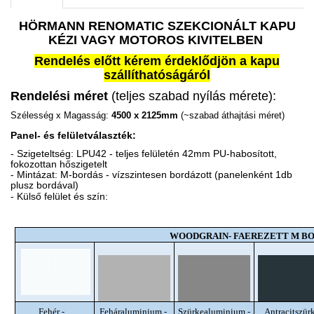
HÖRMANN RENOMATIC SZEKCIONÁLT KAPU
KÉZI VAGY MOTOROS KIVITELBEN
Rendelés előtt kérem érdeklődjön a kapu
szállíthatóságáról
Rendelési méret
(teljes szabad nyílás mérete):
Szélesség x Magasság:
4500 x 2125mm
(~szabad áthajtási méret)
Panel- és felületválaszték:
- Szigeteltség: LPU42 - teljes felületén 42mm PU-habosított,
fokozottan hőszigetelt
- Mintázat: M-bordás - vízszintesen bordázott (panelenként 1db
plusz bordával)
- Külső felület és szín:
WOODGRAIN- FAEREZETT M B
Fehér -
Feháraluminium -
Szürkealuminium -
Antracitszürk