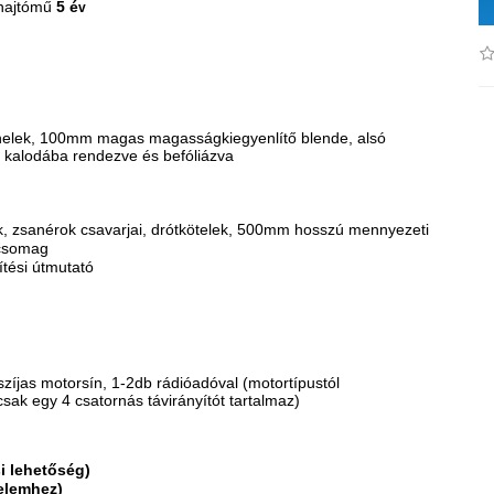
hajtómű
5 é
v
nelek, 100mm magas magasságkiegyenlítő blende, alsó
 kalodába rendezve és befóliázva
ok, zsanérok csavarjai, drótkötelek, 500mm hosszú mennyezeti
icsomag
ítési útmutató
zíjas motorsín, 1-2db rádióadóval (motortípustól
sak egy 4 csatornás távirányítót tartalmaz)
i lehetőség)
delemhez)