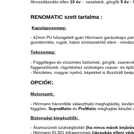
Átrozsdásodás ellen
10 év
- vasalatok,
görgők
5 év
- 
RENOMATIC szett tartalma :
Kapulapcsomag:
- 42mm PU hőszigetelt gyári Hörmann garázskapu pa
gumitömítés, rugók, hátsó sínösszekötő elem - mindez
Tokcsomag:
- Függőleges és vízszintes futósínek, görgők, zsanér
függesztőszett, rögzítéshez szükséges csavar- és tipl
- Részletes, magyar nyelvű, képekkel is illusztrált beép
OPCIÓK:
Motorszett:
- Hörmann háromféle választható meghajtásfej, kevlárs
függően,
SupraMatic
és
ProMatic
meghajtás készlet c
Biztonsági kiegészítők:
-
Áramszüneti szükségkioldó
(ha nincs másik bejárás
- Hörmann EL301 infrasorompó
(rácsukás elleni vé