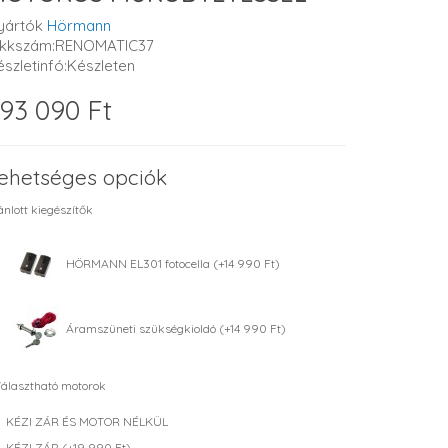
yártók
Hörmann
ikkszám:RENOMATIC37
észletinfó:Készleten
93 090 Ft
ehetséges opciók
ánlott kiegészítők
HÖRMANN EL301 fotocella (+14 990 Ft)
Áramszüneti szükségkioldó (+14 990 Ft)
álasztható motorok
KÉZI ZÁR ÉS MOTOR NÉLKÜL
KÉZI ZÁR (+19 990 Ft)