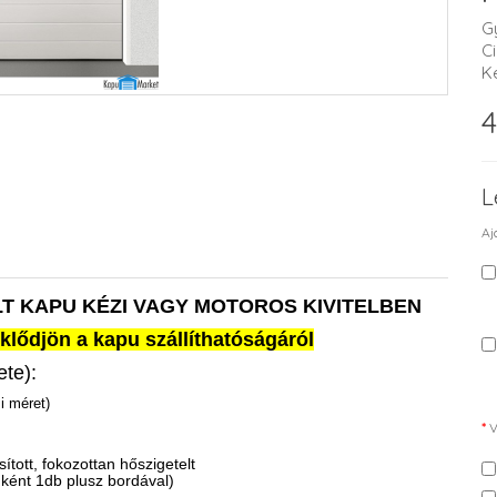
G
C
K
4
L
Aj
T KAPU KÉZI VAGY MOTOROS KIVITELBEN
klődjön a kapu szállíthatóságáról
ete):
i méret)
V
tott, fokozottan hőszigetelt
nként 1db plusz bordával)