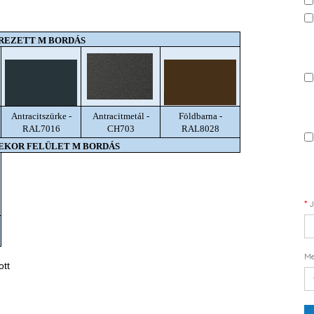
REZETT M BORDÁS
Antracitszürke -
Antracitmetál -
Földbarna -
RAL7016
CH703
RAL8028
DEKOR FELÜLET M BORDÁS
J
Me
ott