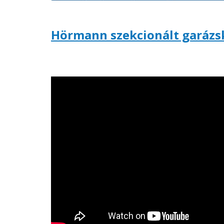
Hörmann szekcionált garázs