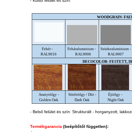
- Külső felület és szín:
WOODGRAIN- FAE
Fehér -
Feháraluminium -
Szürkealuminium -
RAL9016
RAL9006
RAL9007
DECOCOLOR- FESTETT, 
Aranytölgy -
Sötéttölgy / Dió -
Éjtölgy -
Golden Oak
Dark Oak
Night Oak
- Belső felület és szín: Strukturált - horganyzott, lakkoz
Termékgarancia
(beépítőtől független):