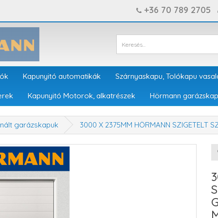
+36 70 789 2705
tók
Kapunyitó automatikák
Szárnyaskapu, Tolókapu vasal
erek
Kapunyitó Motorok, alkatrészek
Hörmann garázskap
ált garázskapuk
3000 X 2375MM HÖRMANN SZIGETELT SZEKCION
S
G