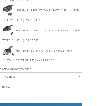
HÖRMANN PROLIFT 600 GARÁZSKAPU HAJTÓMŰ
SZETT(SÍNNEL) (+39 990 Ft)
HÖRMANN PROMATIC 4 GARÁZSKAPU HAJTÓMŰ
SZETT(SÍNNEL) (+69 990 Ft)
HÖRMANN SUPRAMATIC E 4 GARÁZSKAPU
HAJTÓMŰ SZETT(SÍNNEL) (+124 990 Ft)
elenleg válaszható színek
nnyiség