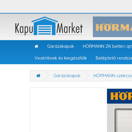
Garázskapuk
HÖRMANN ZK beltéri aj
Vezérlések és kiegészítők
Beléptető rendsz
Garázskapuk
HÖRMANN szekcion