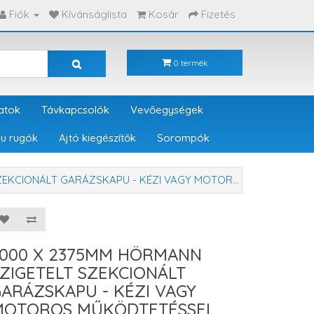
Fiók
Kívánságlista
Kosár
Fizetés
0 termék
atok
Távkapcsolók
Vevőegységek
u rugók
Ajtó kiegészítők
Sorompók
ÁLT GARÁZSKAPU - KÉZI VAGY MOTOROS MŰKÖDTETÉSSEL
3000 X 2375MM HÖRMANN
ZIGETELT SZEKCIONÁLT
ARÁZSKAPU - KÉZI VAGY
MOTOROS MŰKÖDTETÉSSEL