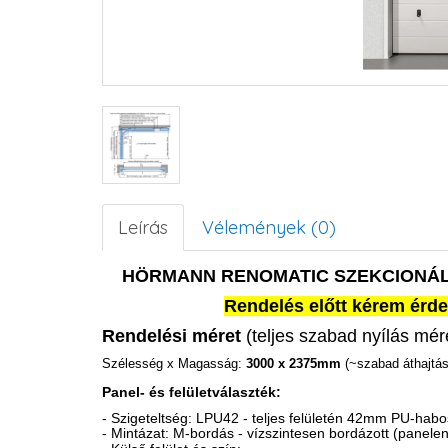
Leírás
Vélemények (0)
HÖRMANN RENOMATIC SZEKCIONÁL
Rendelés előtt kérem érde
Rendelési méret
(teljes szabad nyílás mér
Szélesség x Magasság:
3000 x 2375mm
(~szabad áthajtás
Panel- és felületválaszték:
- Szigeteltség: LPU42 - teljes felületén 42mm PU-habosí
- Mintázat: M-bordás - vízszintesen bordázott (panele