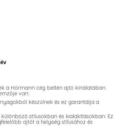
 év
 a Hörmann cég beltéri ajtó kínálatában.
lemzője van:
nyagokból készülnek és ez garantálja a
, különböző stílusokban és kialakításokban. Ez
elelőbb ajtót a helyiség stílusához és