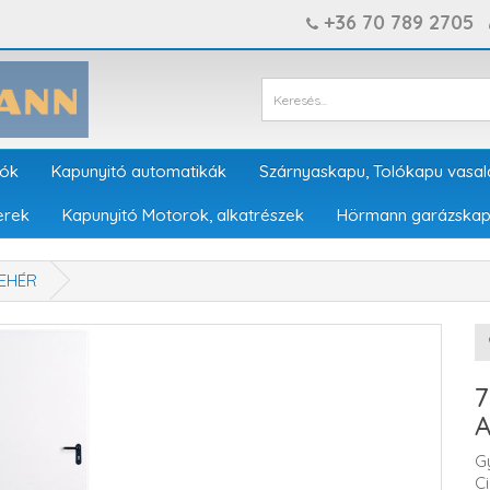
+36 70 789 2705
tók
Kapunyitó automatikák
Szárnyaskapu, Tolókapu vasal
erek
Kapunyitó Motorok, alkatrészek
Hörmann garázskap
FEHÉR
A
G
C