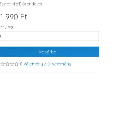
észletinfó:Előrendelés
1 990 Ft
nnyiség
Kosárba
0 vélemény
/
új vélemény