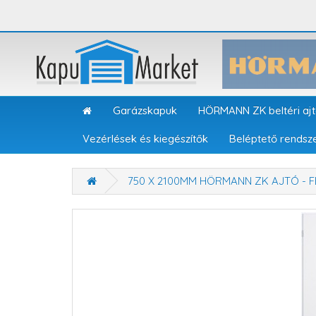
Garázskapuk
HÖRMANN ZK beltéri aj
Vezérlések és kiegészítők
Beléptető rendsz
750 X 2100MM HÖRMANN ZK AJTÓ - 