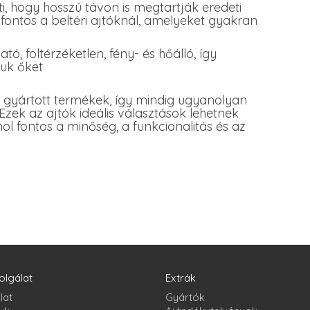
ti, hogy hosszú távon is megtartják eredeti
 fontos a beltéri ajtóknál, amelyeket gyakran
tó, foltérzéketlen, fény- és hőálló, így
juk őket
gyártott termékek, így mindig ugyanolyan
zek az ajtók ideális választások lehetnek
ol fontos a minőség, a funkcionalitás és az
olgálat
Extrák
lat
Gyártók