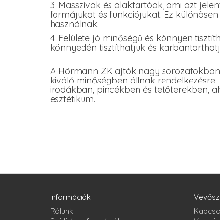
3. Masszívak és alaktartóak, ami azt jelen
formájukat és funkciójukat. Ez különösen
használnak.
4. Felülete jó minőségű és könnyen tisztítha
könnyedén tisztíthatjuk és karbantarthat
A Hörmann ZK ajtók nagy sorozatokban 
kiváló minőségben állnak rendelkezésre. E
irodákban, pincékben és tetőterekben, ah
esztétikum.
Információk
Vevősz
Rólunk
Kapcso