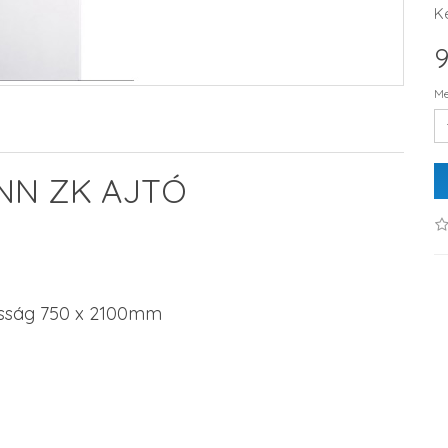
K
9
Me
N ZK AJTÓ
asság 750 x 2100mm