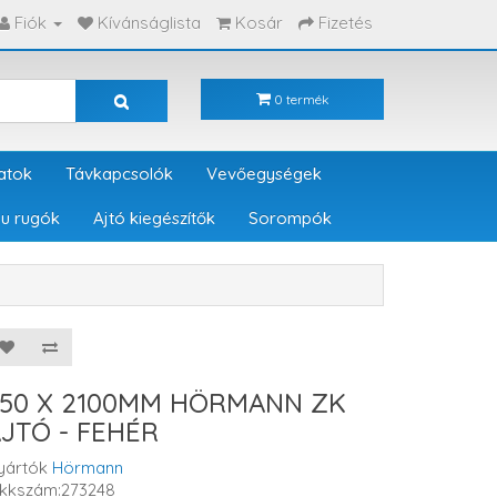
Fiók
Kívánságlista
Kosár
Fizetés
0 termék
atok
Távkapcsolók
Vevőegységek
u rugók
Ajtó kiegészítők
Sorompók
750 X 2100MM HÖRMANN ZK
JTÓ - FEHÉR
yártók
Hörmann
ikkszám:273248