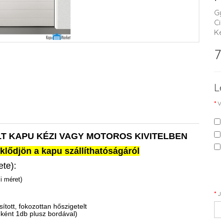
G
C
K
7
L
V
T KAPU KÉZI VAGY MOTOROS KIVITELBEN
klődjön a kapu szállíthatóságáról
ete):
i méret)
J
tott, fokozottan hőszigetelt
nként 1db plusz bordával)