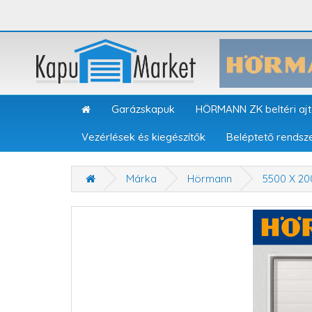
Garázskapuk
HÖRMANN ZK beltéri aj
Vezérlések és kiegészítők
Beléptető rendsz
Márka
Hörmann
5500 X 2