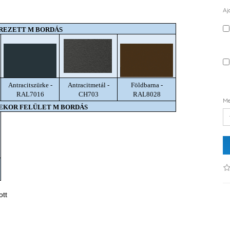
Aj
REZETT M BORDÁS
Antracitszürke -
Antracitmetál -
Földbarna -
RAL7016
CH703
RAL8028
Me
DEKOR FELÜLET M BORDÁS
ott