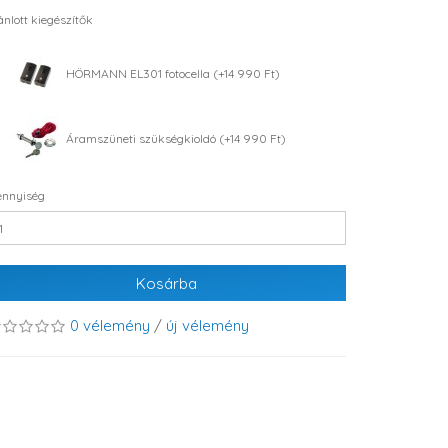
ánlott kiegészítők
HÖRMANN EL301 fotocella (+14 990 Ft)
Áramszüneti szükségkioldó (+14 990 Ft)
nnyiség
Kosárba
0 vélemény
/
új vélemény