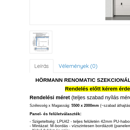
Leírás
Vélemények (0)
HÖRMANN RENOMATIC SZEKCIONÁL
Rendelés előtt kérem érde
Rendelési méret
(teljes szabad nyílás mér
Szélesség x Magasság:
5500 x 2000mm
(~szabad áthajtás
Panel- és felületválaszték:
- Szigeteltség: LPU42 - teljes felületén 42mm PU-habosí
- Mintázat: M-bordás - vízszintesen bordázott (panele