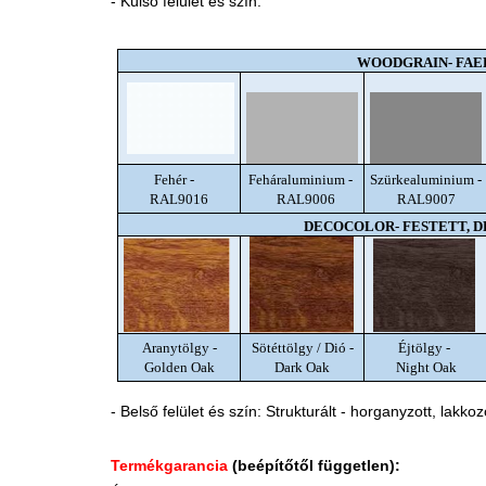
- Külső felület és szín:
WOODGRAIN- FAE
Fehér -
Feháraluminium -
Szürkealuminium -
RAL9016
RAL9006
RAL9007
DECOCOLOR- FESTETT, 
Aranytölgy -
Sötéttölgy / Dió -
Éjtölgy -
Golden Oak
Dark Oak
Night Oak
- Belső felület és szín: Strukturált - horganyzott, lakkoz
Termékgarancia
(beépítőtől független):