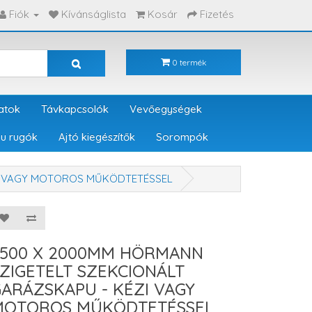
Fiók
Kívánságlista
Kosár
Fizetés
0 termék
atok
Távkapcsolók
Vevőegységek
u rugók
Ajtó kiegészítők
Sorompók
ZI VAGY MOTOROS MŰKÖDTETÉSSEL
5500 X 2000MM HÖRMANN
ZIGETELT SZEKCIONÁLT
ARÁZSKAPU - KÉZI VAGY
MOTOROS MŰKÖDTETÉSSEL