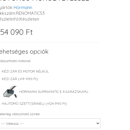
yártók
Hörmann
ikkszám:RENOMATIC53
észletinfó:Készleten
54 090 Ft
ehetséges opciók
álasztható motorok
KÉZI ZÁR ÉS MOTOR NÉLKÜL
KÉZI ZÁR (+19 990 Ft)
HÖRMANN SUPRAMATIC E 4 GARÁZSKAPU
HAJTÓMŰ SZETT(SÍNNEL) (+124 990 Ft)
elenleg válaszható színek