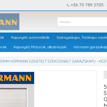
+36 70 789 2705
tók
Kapunyitó automatikák
Szárnyaskapu, Tolókapu vasal
erek
Kapunyitó Motorok, alkatrészek
Hörmann garázskap
000MM HÖRMANN SZIGETELT SZEKCIONÁLT GARÁZSKAPU - KÉ
S
G