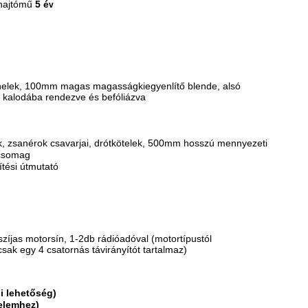
hajtómű
5 é
v
nelek, 100mm magas magasságkiegyenlítő blende, alsó
 kalodába rendezve és befóliázva
ok, zsanérok csavarjai, drótkötelek, 500mm hosszú mennyezeti
icsomag
ítési útmutató
zíjas motorsín, 1-2db rádióadóval (motortípustól
sak egy 4 csatornás távirányítót tartalmaz)
i lehetőség)
delemhez)