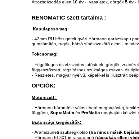
Átrozsdásodás ellen
10 év
- vasalatok,
görgők
5 év
- 
RENOMATIC szett tartalma :
Kapulapcsomag:
- 42mm PU hőszigetelt gyári Hörmann garázskapu pa
gumitömítés, rugók, hátsó sínösszekötő elem - mindez
Tokcsomag:
- Függőleges és vízszintes futósínek, görgők, zsanér
függesztőszett, rögzítéshez szükséges csavar- és tipl
- Részletes, magyar nyelvű, képekkel is illusztrált beép
OPCIÓK:
Motorszett:
- Hörmann háromféle választható meghajtásfej, kevlárs
függően,
SupraMatic
és
ProMatic
meghajtás készlet c
Biztonsági kiegészítők:
-
Áramszüneti szükségkioldó
(ha nincs másik bejárás
- Hörmann EL301 infrasorompó
(rácsukás elleni vé