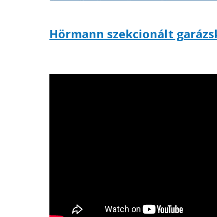
Hörmann szekcionált garázs